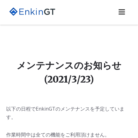
Skip
Skip
Skip
to
to
to
content
main
footer
navigation
メンテナンスのお知らせ
(2021/3/23)
以下の日程でEnkinGTのメンテナンスを予定していま
す。
作業時間中は全ての機能をご利用頂けません。