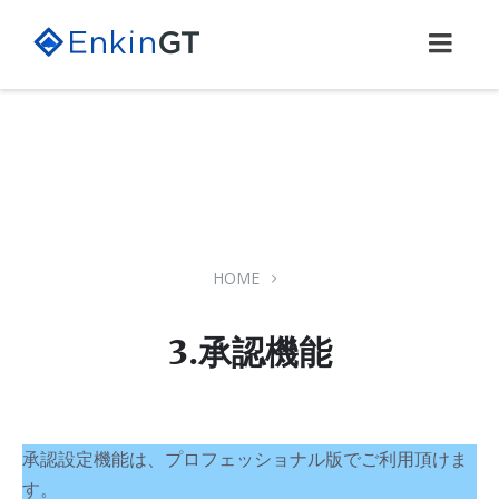
Skip
Skip
Skip
to
to
to
content
main
footer
navigation
HOME
3.承認機能
承認設定機能は、プロフェッショナル版でご利用頂けま
す。