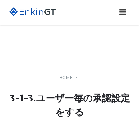
Skip
Skip
Skip
to
to
to
content
main
footer
navigation
HOME
3-1-3.ユーザー毎の承認設定
をする