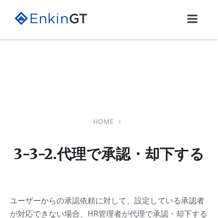
Skip
Skip
Skip
to
to
to
content
main
footer
navigation
HOME
3-3-2.代理で承認・却下する
ユーザーからの承認依頼に対して、設定している承認者
が対応できない場合、HR管理者が代理で承認・却下する