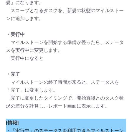
規」になります。
スコープとなるタスクを、新規の状態のマイルストー
ンに追加します。
・実行中
マイルストーンを開始する準備が整ったら、ステータ
スを実行中に変更します。
実行中になると
・完了
マイルストーンの終了時間が来ると、ステータスを
「完了」に変更します。
完了に変更したタイミングで、開始直後とのタスク状
況の差分を計算し、レポート画面に表示します。
[情報]
・「実行中」のステータスを利用できるマイルストーン