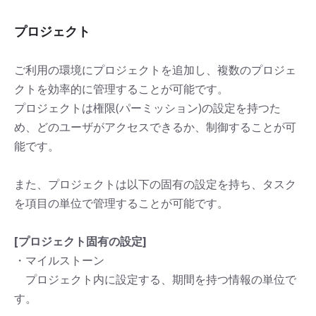
プロジェクト
ご利用の環境にプロジェクトを追加し、複数のプロジェ
クトを効率的に管理することが可能です。
プロジェクトは権限(パーミッション)の設定を持つた
め、どのユーザがアクセスできるか、制御することが可
能です。
また、プロジェクトは以下の固有の設定を持ち、タスク
を項目の単位で管理することが可能です。
[プロジェクト固有の設定]
・マイルストーン
プロジェクト内に設定する、期間を持つ情報の単位で
す。