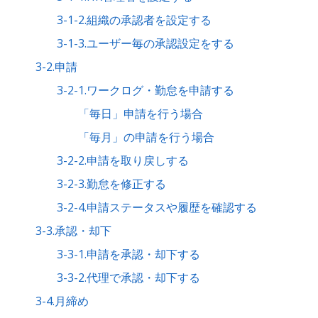
3-1-2.組織の承認者を設定する
3-1-3.ユーザー毎の承認設定をする
3-2.申請
3-2-1.ワークログ・勤怠を申請する
「毎日」申請を行う場合
「毎月」の申請を行う場合
3-2-2.申請を取り戻しする
3-2-3.勤怠を修正する
3-2-4.申請ステータスや履歴を確認する
3-3.承認・却下
3-3-1.申請を承認・却下する
3-3-2.代理で承認・却下する
3-4.月締め