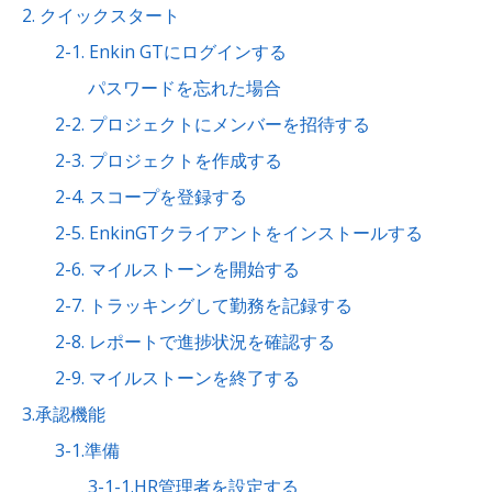
2. クイックスタート
2-1. Enkin GTにログインする
パスワードを忘れた場合
2-2. プロジェクトにメンバーを招待する
2-3. プロジェクトを作成する
2-4. スコープを登録する
2-5. EnkinGTクライアントをインストールする
2-6. マイルストーンを開始する
2-7. トラッキングして勤務を記録する
2-8. レポートで進捗状況を確認する
2-9. マイルストーンを終了する
3.承認機能
3-1.準備
3-1-1.HR管理者を設定する