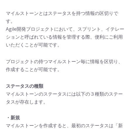
マイルストーンとはステータスを持つ情報の区切りで
す。
Agile開発プロジェクトにおいて、スプリント、イテレー
ションと呼ばれている情報を管理する際、便利にご利用
いただくことが可能です。
プロジェクトの持つマイルストーン毎に情報を区切り、
作成することが可能です。
ステータスの種類
マイルストーンのステータスには以下の３種類のステー
タスが存在します。
・新規
マイルストーンを作成すると、最初のステータスは「新