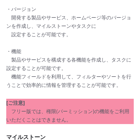
・バージョン
開発する製品やサービス、ホームページ等のバージョ
ンを作成し、マイルストーンやタスクに
設定することが可能です。
・機能
製品やサービスを構成する各機能を作成し、タスクに
設定することが可能です。
機能フィールドを利用して、フィルターやソートを行
うことで効率的に情報を管理することが可能です。
[ご注意]
フリー版では、権限(パーミッション)の機能をご利用
いただくことはできません。
マイルストーン