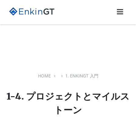
Skip
Skip
Skip
to
to
to
content
main
footer
navigation
HOME
1. ENKINGT 入門
1-4. プロジェクトとマイルス
トーン