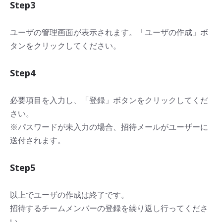
Step3
ユーザの管理画面が表示されます。「ユーザの作成」ボ
タンをクリックしてください。
Step4
必要項目を入力し、「登録」ボタンをクリックしてくだ
さい。
※パスワードが未入力の場合、招待メールがユーザーに
送付されます。
Step5
以上でユーザの作成は終了です。
招待するチームメンバーの登録を繰り返し行ってくださ
い。