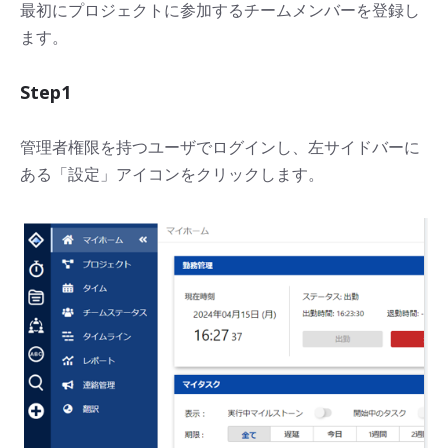
最初にプロジェクトに参加するチームメンバーを登録し
ます。
Step1
管理者権限を持つユーザでログインし、左サイドバーに
ある「設定」アイコンをクリックします。