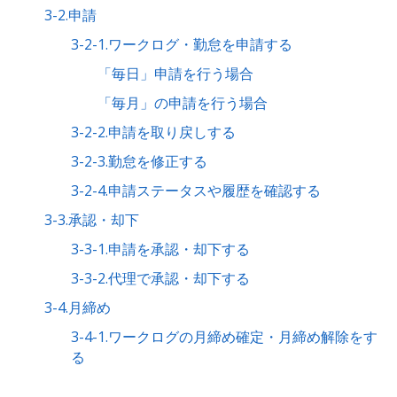
3-2.申請
3-2-1.ワークログ・勤怠を申請する
「毎日」申請を行う場合
「毎月」の申請を行う場合
3-2-2.申請を取り戻しする
3-2-3.勤怠を修正する
3-2-4.申請ステータスや履歴を確認する
3-3.承認・却下
3-3-1.申請を承認・却下する
3-3-2.代理で承認・却下する
3-4.月締め
3-4-1.ワークログの月締め確定・月締め解除をす
る