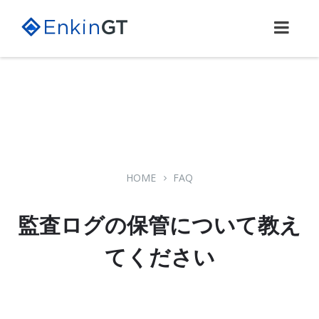
Skip
Skip
Skip
to
to
to
content
main
footer
navigation
HOME
FAQ
監査ログの保管について教え
てください