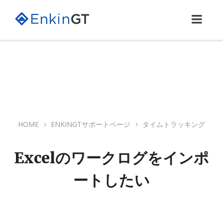
Skip
Skip
Skip
to
to
to
content
main
footer
navigation
HOME
ENKINGTサポートページ
タイムトラッキング
Excelのワークログをインポ
ートしたい