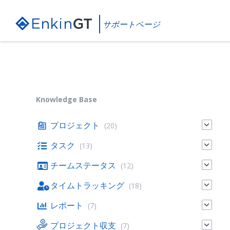
Skip
Skip
Skip
to
to
to
content
main
footer
サポートページ
navigation
Knowledge Base
プロジェクト
(20)
タスク
(13)
チームステータス
(12)
タイムトラッキング
(18)
レポート
(7)
プロジェクト収支
(7)