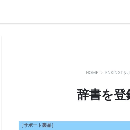
サポートページ
HOME
ENKINGT
辞書を登
［
サポート製品］