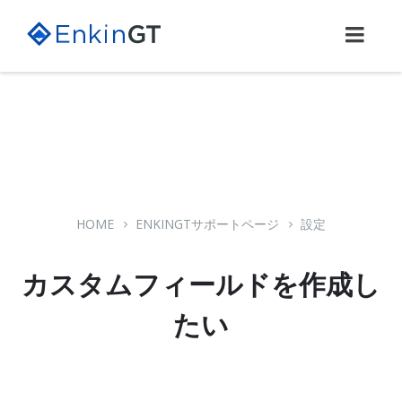
Skip
Skip
Skip
to
to
to
content
main
footer
navigation
HOME
ENKINGTサポートページ
設定
カスタムフィールドを作成し
たい