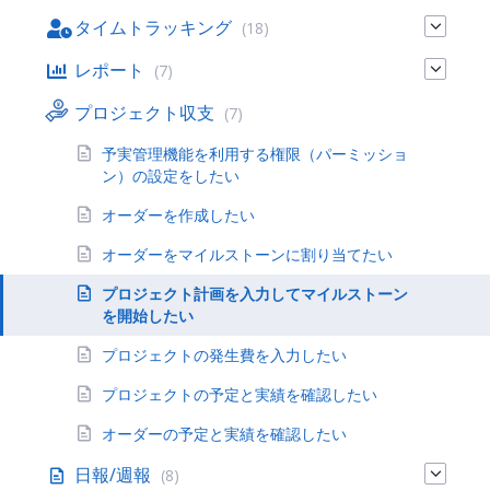
タイムトラッキング
(18)
レポート
(7)
プロジェクト収支
(7)
予実管理機能を利用する権限（パーミッショ
ン）の設定をしたい
オーダーを作成したい
オーダーをマイルストーンに割り当てたい
プロジェクト計画を入力してマイルストーン
を開始したい
プロジェクトの発生費を入力したい
プロジェクトの予定と実績を確認したい
オーダーの予定と実績を確認したい
日報/週報
(8)