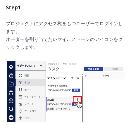
Step1
プロジェクトにアクセス権をもつユーザーでログインし
ます。
オーダーを割り当てたいマイルストーンのアイコンをク
リックします。