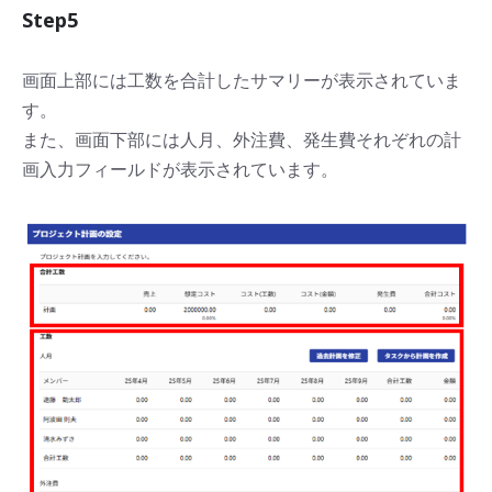
Step5
画面上部には工数を合計したサマリーが表示されていま
す。
また、画面下部には人月、外注費、発生費それぞれの計
画入力フィールドが表示されています。