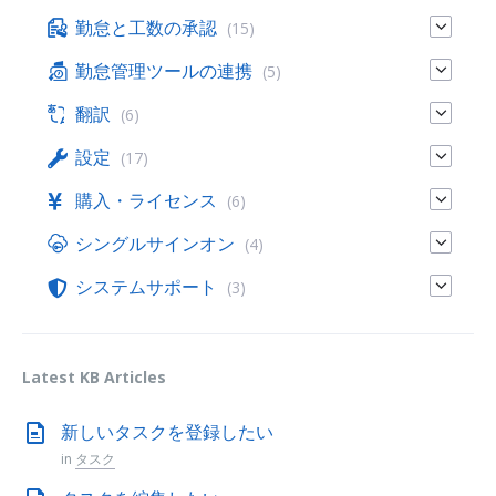
勤怠と工数の承認
(15)
勤怠管理ツールの連携
(5)
翻訳
(6)
設定
(17)
購入・ライセンス
(6)
シングルサインオン
(4)
システムサポート
(3)
Latest KB Articles
新しいタスクを登録したい
in
タスク