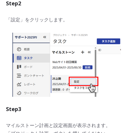
Step2
「設定」をクリックします。
Step3
マイルストーン計画と設定画面が表示されます。