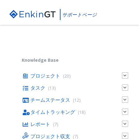
Skip
Skip
Skip
to
to
to
content
main
footer
サポートページ
navigation
Knowledge Base
プロジェクト
(20)
タスク
(13)
チームステータス
(12)
タイムトラッキング
(18)
レポート
(7)
プロジェクト収支
(7)