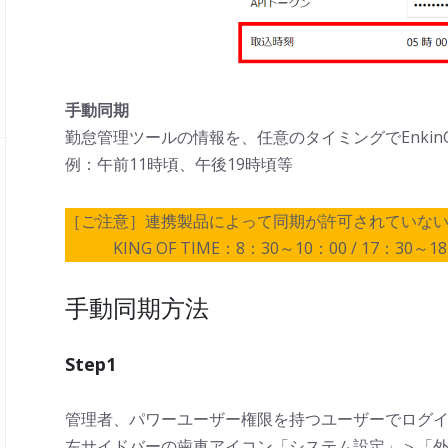
手動同期
勤怠管理ツールの情報を、任意のタイミングでEnki
例：午前11時頃、午後19時頃等
［ご注意］連携製品によって同期が許可されていな
KING OF TIME：8：30～10：00 / 17：30～18
手動同期方法
Step1
管理者、パワーユーザー権限を持つユーザーでログ
左サイドバーの歯車アイコン「システム設定」＞「