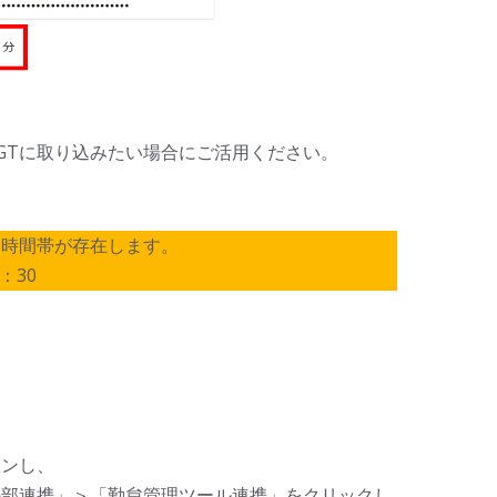
nGTに取り込みたい場合にご活用ください。
い時間帯が存在します。
：30
インし、
外部連携」＞「勤怠管理ツール連携」をクリックし