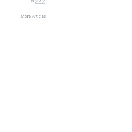
in
タスク
More Articles