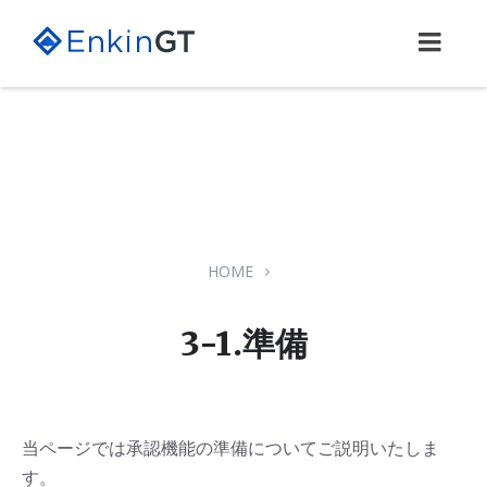
Skip
Skip
Skip
to
to
to
content
main
footer
navigation
HOME
3-1.準備
当ページでは承認機能の準備についてご説明いたしま
す。